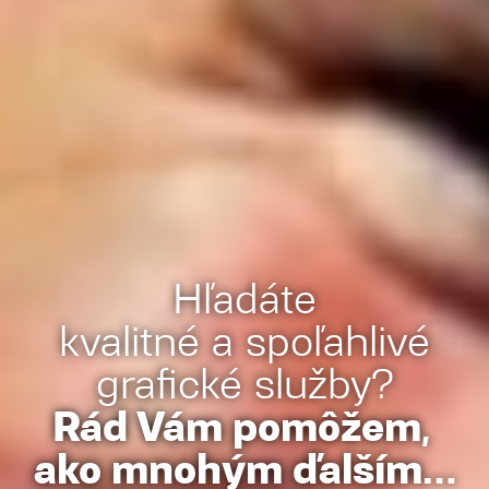
Hľadáte
kvalitné a spoľahlivé
grafické služby?
Rád Vám pomôžem,
ako mnohým ďalším...