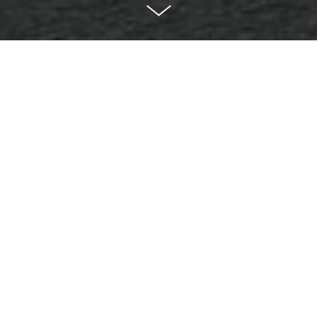
Goled
klient:
Goled, s.r.o.
realizácia:
august - september 2020
kategória:
firemná identita
Redizajn firemnej identity pre jedného z najvačších
predajcov led žiaroviek a osvetlenia
Goled.sk
. Zadaním bolo
dodržať zabehnuté korporátne farby (oranžová a šedá),
spraviť logo moderným, ale aj pocitovo "priteľským a
veselým".